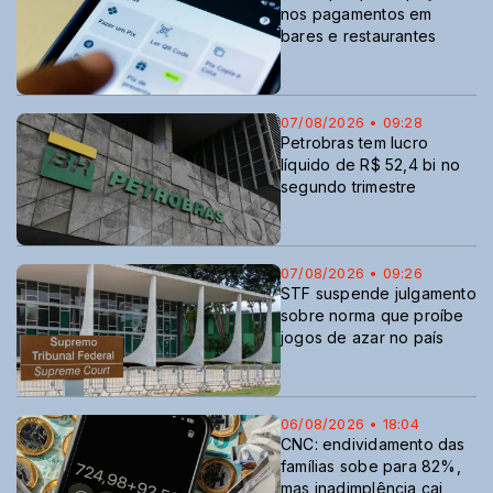
nos pagamentos em
bares e restaurantes
07/08/2026 • 09:28
Petrobras tem lucro
líquido de R$ 52,4 bi no
segundo trimestre
07/08/2026 • 09:26
STF suspende julgamento
sobre norma que proíbe
jogos de azar no país
06/08/2026 • 18:04
CNC: endividamento das
famílias sobe para 82%,
mas inadimplência cai