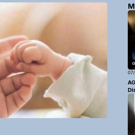
M
G
07
AG
Di