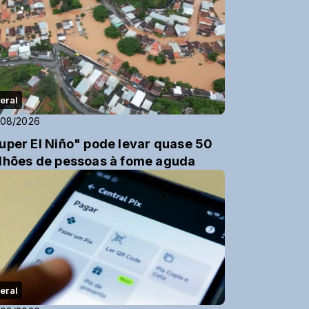
eral
/08/2026
uper El Niño" pode levar quase 50
lhões de pessoas à fome aguda
eral