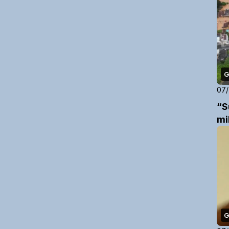
G
07
“S
mi
G