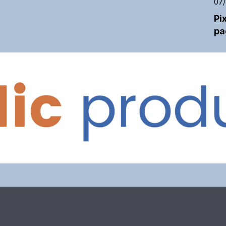
07
Pi
pa