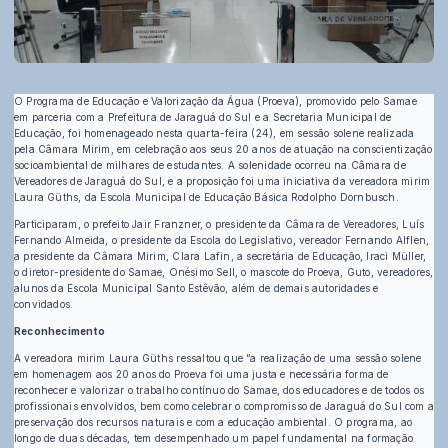
O Programa de Educação e Valorização da Água (Proeva), promovido pelo Samae
em parceria com a Prefeitura de Jaraguá do Sul e a Secretaria Municipal de
Educação, foi homenageado nesta quarta-feira (24), em sessão solene realizada
pela Câmara Mirim, em celebração aos seus 20 anos de atuação na conscientização
socioambiental de milhares de estudantes.
A solenidade ocorreu na Câmara de
Vereadores de Jaraguá do Sul, e a proposição foi uma iniciativa da vereadora mirim
Laura Güths, da Escola Municipal de Educação Básica Rodolpho Dornbusch.
Participaram, o prefeito Jair Franzner, o presidente da Câmara de Vereadores, Luís
Fernando Almeida, o presidente da Escola do Legislativo, vereador Fernando Alflen,
a presidente da Câmara Mirim, Clara Lafin, a secretária de Educação, Iraci Müller,
o diretor-presidente do Samae, Onésimo Sell, o mascote do Proeva, Guto, vereadores,
alunos da Escola Municipal Santo Estêvão, além de demais autoridades e
convidados.
Reconhecimento
A vereadora mirim Laura Güths ressaltou que “a realização de uma sessão solene
em homenagem aos 20 anos do Proeva foi uma justa e necessária forma de
reconhecer e valorizar o trabalho contínuo do Samae, dos educadores e de todos os
profissionais envolvidos, bem como celebrar o compromisso de Jaraguá do Sul com a
preservação dos recursos naturais e com a educação ambiental. O programa, ao
longo de duas décadas, tem desempenhado um papel fundamental na formação