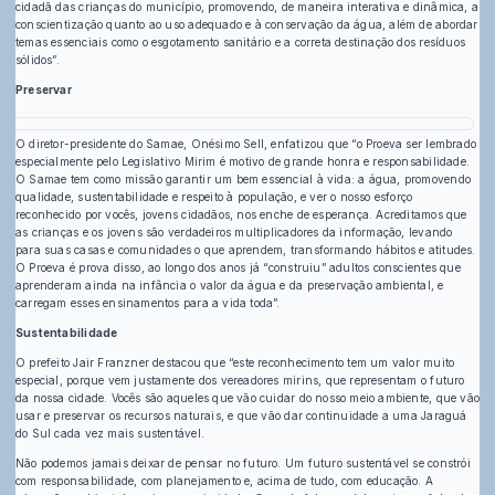
cidadã das crianças do município, promovendo, de maneira interativa e dinâmica, a
conscientização quanto ao uso adequado e à conservação da água, além de abordar
temas essenciais como o esgotamento sanitário e a correta destinação dos resíduos
sólidos”.
Preservar
O diretor-presidente do Samae, Onésimo Sell, enfatizou que “o Proeva ser lembrado
especialmente pelo Legislativo Mirim é motivo de grande honra e responsabilidade.
O Samae tem como missão garantir um bem essencial à vida: a água, promovendo
qualidade, sustentabilidade e respeito à população, e ver o nosso esforço
reconhecido por vocês, jovens cidadãos, nos enche de esperança. Acreditamos que
as crianças e os jovens são verdadeiros multiplicadores da informação, levando
para suas casas e comunidades o que aprendem, transformando hábitos e atitudes.
O Proeva é prova disso, ao longo dos anos já “construiu” adultos conscientes que
aprenderam ainda na infância o valor da água e da preservação ambiental, e
carregam esses ensinamentos para a vida toda”.
Sustentabilidade
O prefeito Jair Franzner destacou que “este reconhecimento tem um valor muito
especial, porque vem justamente dos vereadores mirins, que representam o futuro
da nossa cidade. Vocês são aqueles que vão cuidar do nosso meio ambiente, que vão
usar e preservar os recursos naturais, e que vão dar continuidade a uma Jaraguá
do Sul cada vez mais sustentável.
Não podemos jamais deixar de pensar no futuro. Um futuro sustentável se constrói
com responsabilidade, com planejamento e, acima de tudo, com educação. A