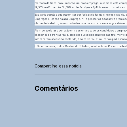
mercado de trabalho ou mesmo um novo emprego. A semana está começand
19,50% no Comércio, 31,09% no de Serviços e 6,44% em outros setores.
São várias opções que podem ser conferidas de forma simples e rápida, ba
Empregos clicando na aba Emprego. Ali a pessoa faz o cadastro e tem ac
ofertando trabalho, fazer o cadastro para concorrer a uma vaga e deixar 
Além de acelerar a conexão entre as empresas e os candidatos a emprego
específicas e transversais. Todos os cursos disponíveis são totalmente g
também terá acesso ao conteúdo, é só baixar ou atualizar o app disponíve
O Sine funciona junto à Central do Cidadão, localizada na Prefeitura de 
Compartilhe essa notícia
Comentários