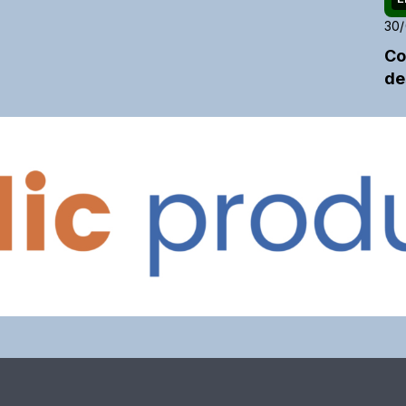
30
Co
de