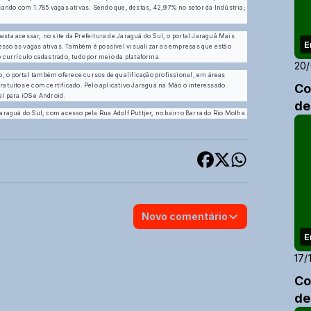
o com 1.785 vagas ativas. Sendo que, destas, 42,97% no setor da Indústria;
sta acessar, no site da Prefeitura de Jaraguá do Sul, o portal Jaraguá Mais
E
esso às vagas ativas. Também é possível visualizar as empresas que estão
o currículo cadastrado, tudo por meio da plataforma.
20/
, o portal também oferece cursos de qualificação profissional, em áreas
Co
ratuitos e com certificado. Pelo aplicativo Jaraguá na Mão o interessado
l para iOS e Android.
de
Jaraguá do Sul, com acesso pela Rua Adolf Puttjer, no bairro Barra do Rio Molha.
Novo comentário
E
17/
Co
de