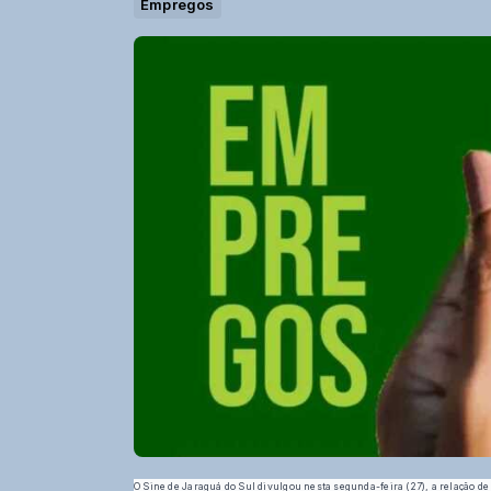
Empregos
O Sine de Jaraguá do Sul divulgou nesta segunda-feira (27), a relação 