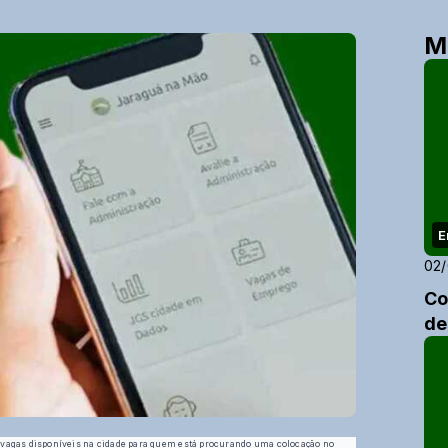
M
E
02
Co
de
de vagas disponíveis na cidade para quem está procurando uma colocação no