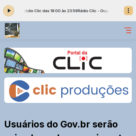
y. com Rádio Clic das 18:00 às 23:59
Rádio Clic - Ouça nossa rádio clica
Usuários do Gov.br serão