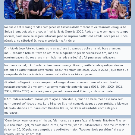
No duelo entre dois grandes campeões da história do Campeonato Varzeano de Jaraguá do
Sul, a dramaticidade marcou a final da Série Ouro de 2025. Após empate sem gols no tempo
normal, o Amizade se sagrou tetracampeão ao superar o Atlético Estrada Nova por 4 a 3 nos
pênaltis, no sábado (15), no campo do Santo Antônio.
O início de jogo foi eletrizante, com as equipes buscando o gol e criando boas chances,
incluindo uma bola na trave do Amizade. O equilíbrio permaneceu até o fim, mas as
oportunidades não resultaram em bola na rede e a decisão foi para as penalidades.
Na marca da cal, o Amizade perdeu uma cobrança. Porém, o Atlético desperdiçou duas e
definiu o quarto título do adversário – os outros foram em 2006, 2022 e 2023 -, que fechou a
campanha de forma invicta ao somar seis vitórias e três empates.
Já o Rubro-Negro é o vice-campeão pelo segundo ano consecutivo e adia o sonho do
octacampeonato. O time continua como maior detentor de taças (1993, 1994, 2000, 2002,
2005, 2007 e 2016) do torneio, mas igualado com a rival Kiferro, ambos com sete.
O Amizade ainda dominou as premiações individuais, tendo a defesa menos vazada sem
nenhum gol sofrido, o atleta Luis Eduardo Strensk como destaque da competição, e Maycon
Maba dividindo a artilharia com Cristian Braun, do Grêmio Garibaldi, com sete gols
marcados.
“Quando começamos a caminhada, falamos que era para fazer diferente. Não foi o Rikelvy
que não tomou gol, foi o Amizade. Atrás, na frente, todo mundo resolveu. Não me importaria
de tomar 20, 30 gols, ser campeão era o objetivo maior. Todos estão de parabéns”, disse o
goleiro Rikelvy, do Amizade.