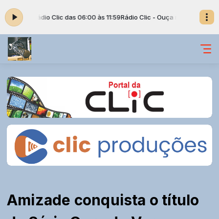
. com Rádio Clic das 06:00 às 11:59
Rádio Clic - Ouça nossa rádio clicand
Amizade conquista o título